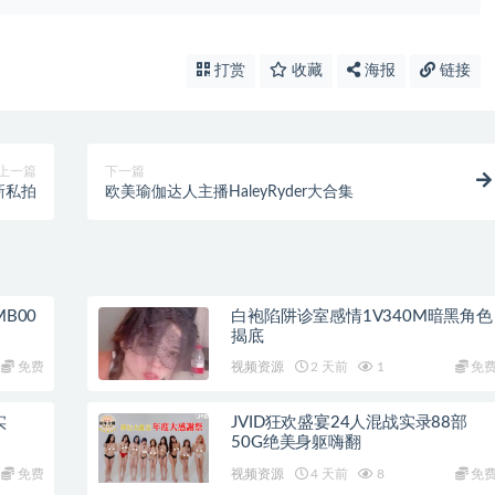
打赏
收藏
海报
链接
上一篇
下一篇
新私拍
欧美瑜伽达人主播HaleyRyder大合集
B00
白袍陷阱诊室感情1V340M暗黑角色
揭底
免费
视频资源
2 天前
1
免
实
JVID狂欢盛宴24人混战实录88部
50G绝美身躯嗨翻
免费
视频资源
4 天前
8
免